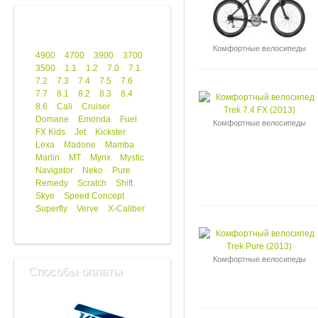
Комфортные велосипеды
4900
4700
3900
3700
3500
1.1
1.2
7.0
7.1
7.2
7.3
7.4
7.5
7.6
7.7
8.1
8.2
8.3
8.4
8.6
Cali
Cruiser
Domane
Emonda
Fuel
Комфортные велосипеды
FX Kids
Jet
Kickster
Lexa
Madone
Mamba
Marlin
MT
Mynx
Mystic
Navigator
Neko
Pure
Remedy
Scratch
Shift
Skye
Speed Concept
Superfly
Verve
X-Caliber
Комфортные велосипеды
Способы оплаты