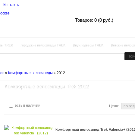
Контакты
Корзина покупок
Товаров: 0 (0 руб.)
ды TREK
Городские велосипеды TREK
Двухподвесы TREK
Детские велос
дов
»
Комфортные велосипеды
»
2012
Комфортные велосипеды Trek 2012
есть в наличии
Цена:
Комфортный велосипед Trek Valencia+ (201