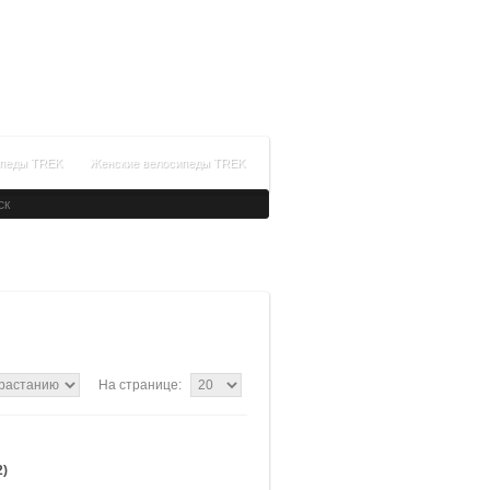
+7(499)288-99-64
Время работы: с 09:00 до 21:00
Заказать обратный звонок
ипеды TREK
Женские велосипеды TREK
На странице:
2)