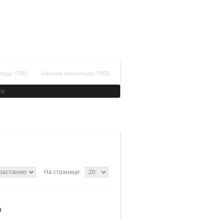
+7(499)288-99-64
Время работы: с 09:00 до 21:00
Заказать обратный звонок
ипеды TREK
Женские велосипеды TREK
На странице:
0