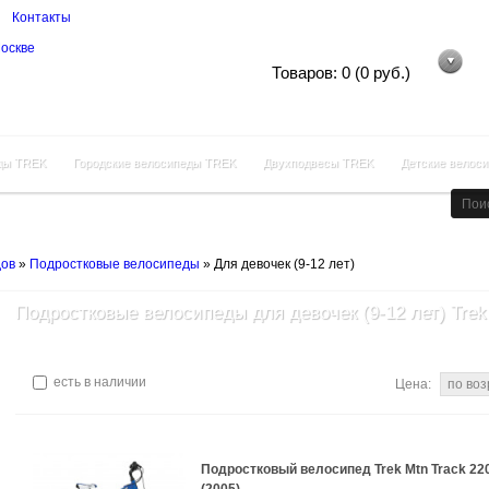
Контакты
Корзина покупок
Товаров: 0 (0 руб.)
ды TREK
Городские велосипеды TREK
Двухподвесы TREK
Детские велос
дов
»
Подростковые велосипеды
»
Для девочек (9-12 лет)
Подростковые велосипеды для девочек (9-12 лет) Trek
есть в наличии
Цена:
Подростковый велосипед Trek Mtn Track 22