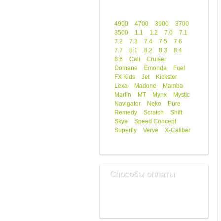
4900
4700
3900
3700
3500
1.1
1.2
7.0
7.1
7.2
7.3
7.4
7.5
7.6
7.7
8.1
8.2
8.3
8.4
8.6
Cali
Cruiser
Domane
Emonda
Fuel
FX Kids
Jet
Kickster
Lexa
Madone
Mamba
Marlin
MT
Mynx
Mystic
Navigator
Neko
Pure
Remedy
Scratch
Shift
Skye
Speed Concept
Superfly
Verve
X-Caliber
Способы оплаты