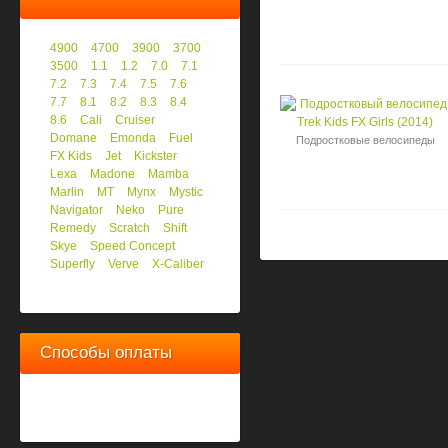
4900
4700
3900
3700
3500
1.1
1.2
7.0
7.1
7.2
7.3
7.4
7.5
7.6
7.7
8.1
8.2
8.3
8.4
8.6
Cali
Cruiser
Domane
Emonda
Fuel
Подростковые велосипеды
FX Kids
Jet
Kickster
Lexa
Madone
Mamba
Marlin
MT
Mynx
Mystic
Navigator
Neko
Pure
Remedy
Scratch
Shift
Skye
Speed Concept
Superfly
Verve
X-Caliber
Способы оплаты