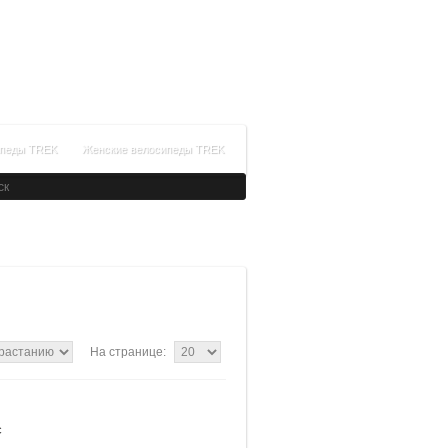
+7(499)288-99-64
Время работы: с 09:00 до 21:00
Заказать обратный звонок
ипеды TREK
Женские велосипеды TREK
На странице:
c