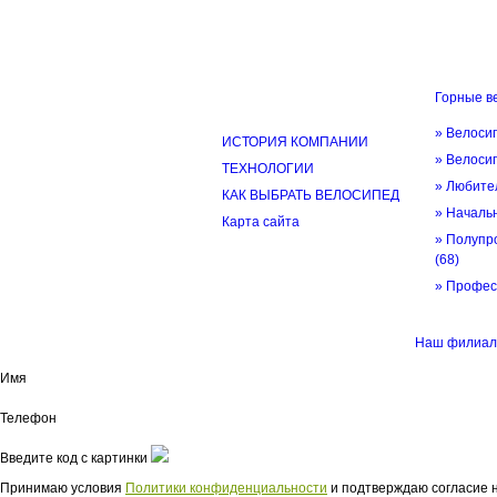
Горные в
ИНФОРМАЦИЯ
» Велоси
ИСТОРИЯ КОМПАНИИ
» Велоси
ТЕХНОЛОГИИ
» Любите
КАК ВЫБРАТЬ ВЕЛОСИПЕД
» Начал
Карта сайта
» Полупр
(68)
» Профе
© трек-вело.ру trek-velo.ru 2026
Наш филиал
Имя
Телефон
Введите код с картинки
Принимаю условия
Политики конфиденциальности
и подтверждаю согласие н