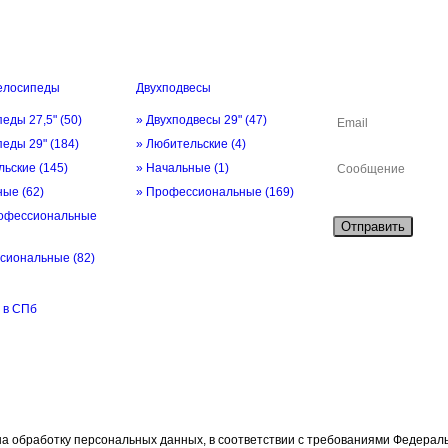
елосипеды
Двухподвесы
ОБРАТНАЯ СВЯ
педы 27,5"
(50)
» Двухподвесы 29"
(47)
педы 29"
(184)
» Любительские
(4)
льские
(145)
» Начальные
(1)
ьные
(62)
» Профессиональные
(169)
офессиональные
Отправить
ссиональные
(82)
 в СПб
а обработку персональных данных, в соответствии с требованиями Федерально