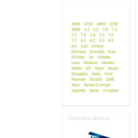
4900
4700
3900
3700
3500
1.1
1.2
7.0
7.1
7.2
7.3
7.4
7.5
7.6
7.7
8.1
8.2
8.3
8.4
8.6
Cali
Cruiser
Domane
Emonda
Fuel
FX Kids
Jet
Kickster
Lexa
Madone
Mamba
Marlin
MT
Mynx
Mystic
Navigator
Neko
Pure
Remedy
Scratch
Shift
Skye
Speed Concept
Superfly
Verve
X-Caliber
Способы оплаты