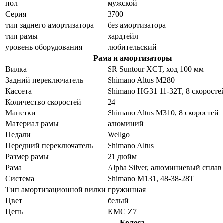
пол
мужской
Серия
3700
тип заднего амортизатора
без амортизатора
тип рамы
хардтейл
уровень оборудования
любительский
Рама и амортизаторы
Вилка
SR Suntour XCT, ход 100 мм
Задний переключатель
Shimano Altus M280
Кассета
Shimano HG31 11-32T, 8 скоросте
Количество скоростей
24
Манетки
Shimano Altus M310, 8 скоростей
Материал рамы
алюминий
Педали
Wellgo
Передний переключатель
Shimano Altus
Размер рамы
21 дюйм
Рама
Alpha Silver, алюминиевый сплав
Система
Shimano M131, 48-38-28T
Тип амортизационной вилки
пружинная
Цвет
белый
Цепь
KMC Z7
Колеса