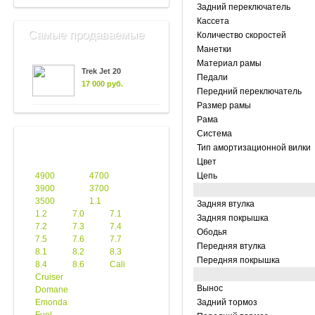
Задний переключатель
Кассета
Самые продаваемые
Количество скоростей
Манетки
Материал рамы
Trek Jet 20
Педали
17 000 руб.
Передний переключатель
Размер рамы
Рама
Система
Тип амортизационной вилки
Цвет
4900
4700
Цепь
3900
3700
3500
1.1
Задняя втулка
1.2
7.0
7.1
Задняя покрышка
7.2
7.3
7.4
Ободья
7.5
7.6
7.7
Передняя втулка
8.1
8.2
8.3
Передняя покрышка
8.4
8.6
Cali
Cruiser
Вынос
Domane
Emonda
Задний тормоз