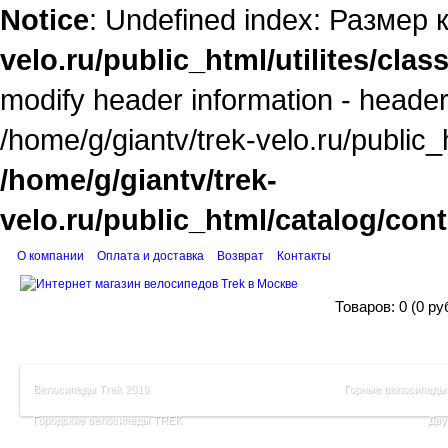
Notice
: Undefined index: Размер 
velo.ru/public_html/utilites/cla
modify header information - headers
/home/g/giantv/trek-velo.ru/public_
/home/g/giantv/trek-
velo.ru/public_html/catalog/con
О компании
Оплата и доставка
Возврат
Контакты
Корзина поку
Товаров: 0 (0 ру
Велосипеды Trek 2019
Горные велосипеды
Городские велосипеды TREK
Дву