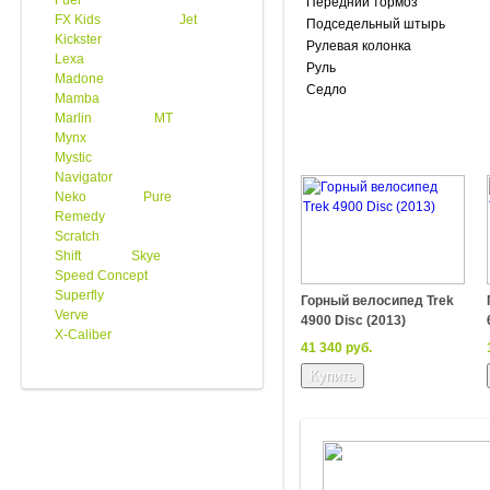
Fuel
Передний тормоз
FX Kids
Jet
Подседельный штырь
Kickster
Рулевая колонка
Lexa
Руль
Madone
Седло
Mamba
Marlin
MT
Mynx
Mystic
Navigator
Neko
Pure
Remedy
Scratch
Shift
Skye
Speed Concept
Superfly
Горный велосипед Trek
Verve
4900 Disc (2013)
X-Caliber
41 340 руб.