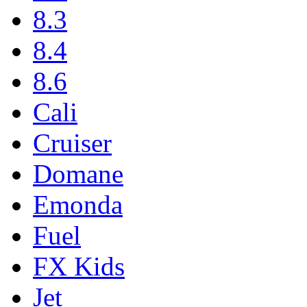
8.3
8.4
8.6
Cali
Cruiser
Domane
Emonda
Fuel
FX Kids
Jet