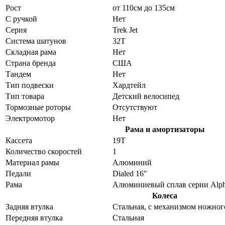
Рост
от 110см до 135см
С ручкой
Нет
Серия
Trek Jet
Система шатунов
32T
Складная рама
Нет
Страна бренда
США
Тандем
Нет
Тип подвески
Хардтейл
Тип товара
Детский велосипед
Тормозные роторы
Отсутствуют
Электромотор
Нет
Рама и амортизаторы
Кассета
19T
Количество скоростей
1
Материал рамы
Алюминий
Педали
Dialed 16"
Рама
Алюминиевый сплав серии Alpha
Колеса
Задняя втулка
Стальная, с механизмом ножног
Передняя втулка
Стальная