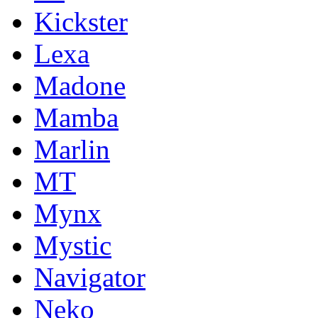
Kickster
Lexa
Madone
Mamba
Marlin
MT
Mynx
Mystic
Navigator
Neko