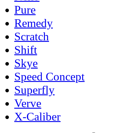
Pure
Remedy
Scratch
Shift
Skye
Speed Concept
Superfly
Verve
X-Caliber