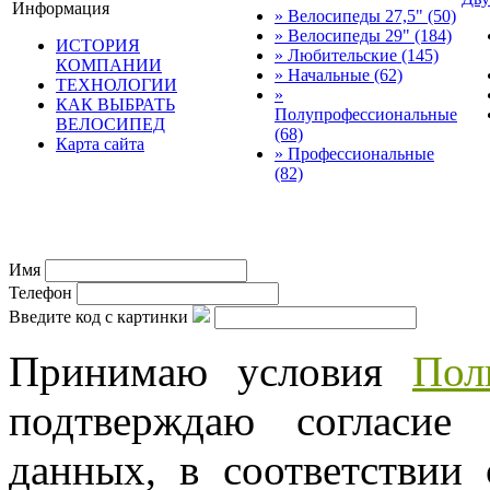
Информация
» Велосипеды 27,5"
(50)
» Велосипеды 29"
(184)
ИСТОРИЯ
» Любительские
(145)
КОМПАНИИ
» Начальные
(62)
ТЕХНОЛОГИИ
»
КАК ВЫБРАТЬ
Полупрофессиональные
ВЕЛОСИПЕД
(68)
Карта сайта
» Профессиональные
(82)
© трек-вело.ру trek-velo.
Имя
Телефон
Введите код с картинки
Принимаю условия
Пол
подтверждаю согласие
данных, в соответствии