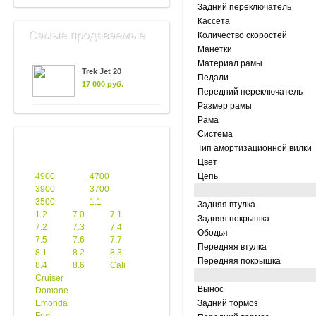
Задний переключатель
Кассета
Самые продаваемые
Количество скоростей
Манетки
Материал рамы
Trek Jet 20
Педали
17 000 руб.
Передний переключатель
Размер рамы
Рама
Система
Тип амортизационной вилки
Цвет
4900
4700
Цепь
3900
3700
3500
1.1
Задняя втулка
1.2
7.0
7.1
Задняя покрышка
7.2
7.3
7.4
Ободья
7.5
7.6
7.7
Передняя втулка
8.1
8.2
8.3
Передняя покрышка
8.4
8.6
Cali
Cruiser
Вынос
Domane
Emonda
Задний тормоз