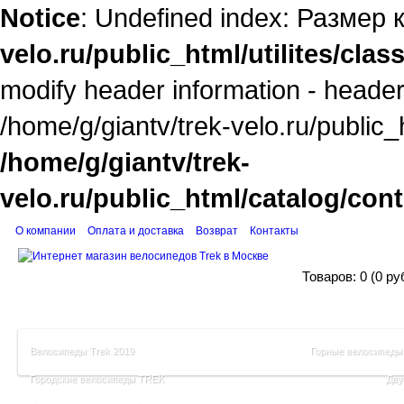
Notice
: Undefined index: Размер 
velo.ru/public_html/utilites/cla
modify header information - headers
/home/g/giantv/trek-velo.ru/public_
/home/g/giantv/trek-
velo.ru/public_html/catalog/con
О компании
Оплата и доставка
Возврат
Контакты
Корзина поку
Товаров: 0 (0 ру
Велосипеды Trek 2019
Горные велосипеды
Городские велосипеды TREK
Дву