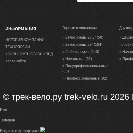
Горные велосипеды
Двухпо
ИНФОРМАЦИЯ
» Велосипеды 27,5"
(50)
» Двухп
ИСТОРИЯ КОМПАНИИ
» Велосипеды 29"
(184)
» Люби
ТЕХНОЛОГИИ
» Любительские
(145)
» Нача
КАК ВЫБРАТЬ ВЕЛОСИПЕД
» Начальные
(62)
» Проф
Карта сайта
» Полупрофессиональные
(68)
» Профессиональные
(82)
© трек-вело.ру trek-velo.ru 2026
Имя
Телефон
Введите код с картинки