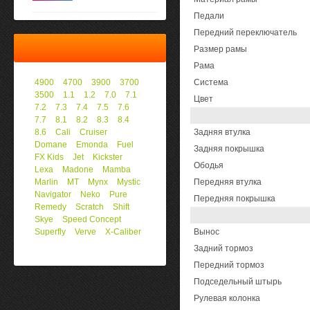
Педали
Передний переключатель
Размер рамы
Рама
4900
4700
3900
3700
Система
3500
1.1
1.2
7.0
7.1
Цвет
7.2
7.3
7.4
7.5
7.6
7.7
8.1
8.2
8.3
8.4
8.6
Cali
Cruiser
Задняя втулка
Domane
Emonda
Fuel
Задняя покрышка
FX Kids
Jet
Kickster
Ободья
Lexa
Madone
Mamba
Marlin
MT
Mynx
Mystic
Передняя втулка
Navigator
Neko
Pure
Передняя покрышка
Remedy
Scratch
Shift
Skye
Speed Concept
Superfly
Verve
X-Caliber
Вынос
Задний тормоз
Передний тормоз
Подседельный штырь
Рулевая колонка