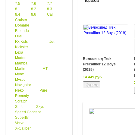
Тормоза
7.5
7.6
7.7
8.1
8.2
8.3
8.4
8.6
Cali
Cruiser
Domane
Emonda
Fuel
FX Kids
Jet
Kickster
Lexa
Madone
Велосипед Trek
Mamba
Precaliber 12 Boys
Marlin
MT
(2019)
Mynx
14 449 руб.
Mystic
Navigator
Neko
Pure
Remedy
Scratch
Shift
Skye
Speed Concept
Superfly
Verve
X-Caliber