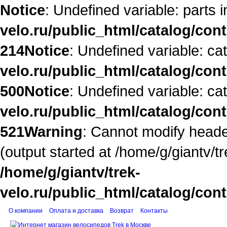
Notice
: Undefined variable: parts 
velo.ru/public_html/catalog/con
214
Notice
: Undefined variable: ca
velo.ru/public_html/catalog/con
500
Notice
: Undefined variable: ca
velo.ru/public_html/catalog/con
521
Warning
: Cannot modify heade
(output started at /home/g/giantv/t
/home/g/giantv/trek-
velo.ru/public_html/catalog/con
О компании
Оплата и доставка
Возврат
Контакты
Корзина поку