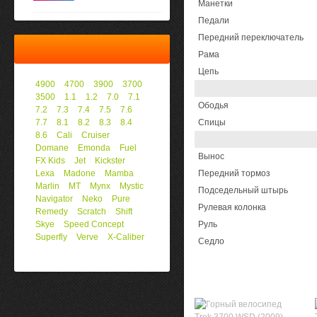
Манетки
Педали
Передний переключатель
Рама
Цепь
4900
4700
3900
3700
3500
1.1
1.2
7.0
7.1
Ободья
7.2
7.3
7.4
7.5
7.6
7.7
8.1
8.2
8.3
8.4
Спицы
8.6
Cali
Cruiser
Domane
Emonda
Fuel
Вынос
FX Kids
Jet
Kickster
Lexa
Madone
Mamba
Передний тормоз
Marlin
MT
Mynx
Mystic
Подседельный штырь
Navigator
Neko
Pure
Рулевая колонка
Remedy
Scratch
Shift
Skye
Speed Concept
Руль
Superfly
Verve
X-Caliber
Седло