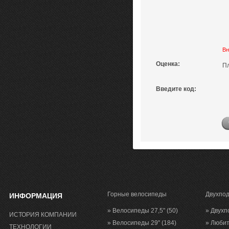
Вн
Оценка:
П
Введите код:
Горные велосипеды
Двухпо
ИНФОРМАЦИЯ
» Велосипеды 27,5"
(50)
» Двухп
ИСТОРИЯ КОМПАНИИ
» Велосипеды 29"
(184)
» Люби
ТЕХНОЛОГИИ