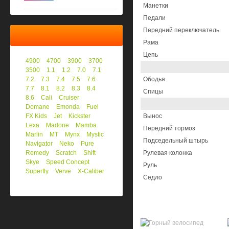
Манетки
Педали
Передний переключатель
Рама
Цепь
4900
4700
3900
3700
3500
1.1
1.2
7.0
7.1
7.2
7.3
7.4
7.5
7.6
Ободья
7.7
8.1
8.2
8.3
8.4
Спицы
8.6
Cali
Cruiser
Domane
Emonda
Fuel
FX Kids
Jet
Kickster
Вынос
Lexa
Madone
Mamba
Передний тормоз
Marlin
MT
Mynx
Mystic
Подседельный штырь
Navigator
Neko
Pure
Remedy
Scratch
Shift
Рулевая колонка
Skye
Speed Concept
Руль
Superfly
Verve
X-Caliber
Седло