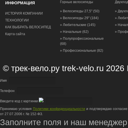
Горные велосипеды
Двухпо
ИНФОРМАЦИЯ
» Велосипеды 27,5"
(50)
» Двухп
ИСТОРИЯ КОМПАНИИ
» Велосипеды 29"
(184)
» Люби
ТЕХНОЛОГИИ
» Любительские
(145)
» Нача
КАК ВЫБРАТЬ ВЕЛОСИПЕД
» Начальные
(62)
» Проф
Карта сайта
» Полупрофессиональные
(68)
» Профессиональные
(82)
© трек-вело.ру trek-velo.ru 2026
Имя
Телефон
Введите код с картинки
Принимаю условия
Политики конфиденциальности
и подтверждаю согласие 
от 27.07.2006 г. № 152-ФЗ.
Заполните поля и наш менеджер