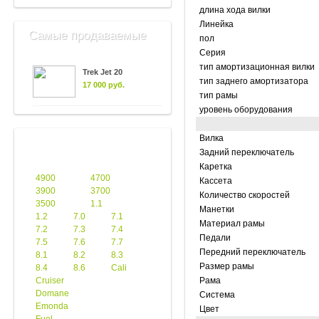
длина хода вилки
Линейка
Самые продаваемые
пол
Серия
тип амортизационная вилки
Trek Jet 20
тип заднего амортизатора
17 000 руб.
тип рамы
уровень оборудования
Вилка
Задний переключатель
Каретка
4900
4700
Кассета
3900
3700
Количество скоростей
3500
1.1
Манетки
1.2
7.0
7.1
Материал рамы
7.2
7.3
7.4
Педали
7.5
7.6
7.7
Передний переключатель
8.1
8.2
8.3
Размер рамы
8.4
8.6
Cali
Cruiser
Рама
Domane
Система
Emonda
Цвет