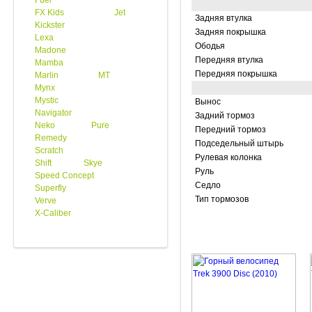
Fuel
FX Kids
Jet
Задняя втулка
Kickster
Задняя покрышка
Lexa
Ободья
Madone
Передняя втулка
Mamba
Передняя покрышка
Marlin
MT
Mynx
Mystic
Вынос
Navigator
Задний тормоз
Neko
Pure
Передний тормоз
Remedy
Подседельный штырь
Scratch
Рулевая колонка
Shift
Skye
Руль
Speed Concept
Седло
Superfly
Тип тормозов
Verve
X-Caliber