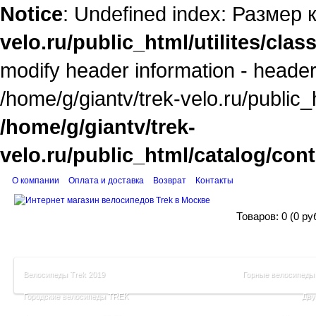
Notice
: Undefined index: Размер 
velo.ru/public_html/utilites/cla
modify header information - headers
/home/g/giantv/trek-velo.ru/public_
/home/g/giantv/trek-
velo.ru/public_html/catalog/con
О компании
Оплата и доставка
Возврат
Контакты
Корзина поку
Товаров: 0 (0 ру
Велосипеды Trek 2019
Горные велосипеды
Городские велосипеды TREK
Дву