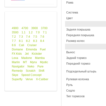
Рама
Система
Цвет
4900
4700
3900
3700
Задняя покрышка
3500
1.1
1.2
7.0
7.1
Передняя покрышка
7.2
7.3
7.4
7.5
7.6
7.7
8.1
8.2
8.3
8.4
Размер колес
8.6
Cali
Cruiser
Domane
Emonda
Fuel
Вынос
FX Kids
Jet
Kickster
Lexa
Madone
Mamba
Задний тормоз
Marlin
MT
Mynx
Mystic
Передний тормоз
Navigator
Neko
Pure
Remedy
Scratch
Shift
Подседельный штырь
Skye
Speed Concept
Superfly
Verve
X-Caliber
Рулевая колонка
Руль
Седло
Тип тормозов