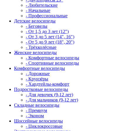
- Любительские
- Начальные
- Профессиональные
Детские велосипеды
- Беговелы
- От 1,5 до 3 лет (12")
- От 3 до 5 лет (14", 16")
- От 5 до 9 лет (18", 20")
- Трёхколёсные
Женские велосипеды
- Комфортные велосипеды
- Спортивные велосипеды
Комфортные велосипеды
- Дорожные
- Круизёры
- Хардтейлы-комфорт
Подростковые велосипеды
- Для девочек (9-12 лет)
- Для мальчиков (9-12 лет)
Складные велосипеды
- Премиум
- Эконом
Шоссейные велосипеды
- Циклокроссовые