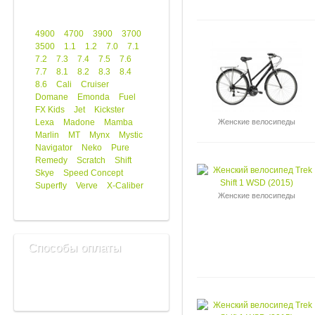
4900
4700
3900
3700
3500
1.1
1.2
7.0
7.1
7.2
7.3
7.4
7.5
7.6
7.7
8.1
8.2
8.3
8.4
8.6
Cali
Cruiser
Domane
Emonda
Fuel
FX Kids
Jet
Kickster
Lexa
Madone
Mamba
Женские велосипеды
Marlin
MT
Mynx
Mystic
Navigator
Neko
Pure
Remedy
Scratch
Shift
Skye
Speed Concept
Superfly
Verve
X-Caliber
Женские велосипеды
Способы оплаты