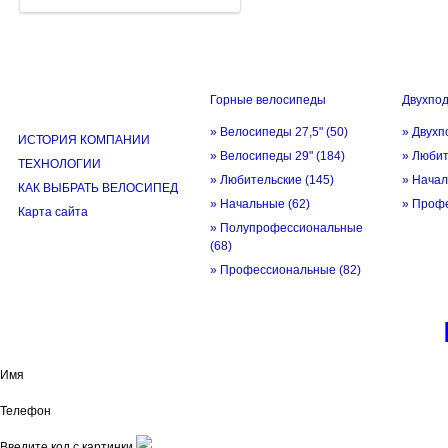
Горные велосипеды
Двухпо
ИНФОРМАЦИЯ
» Велосипеды 27,5"
(50)
» Двухп
ИСТОРИЯ КОМПАНИИ
» Велосипеды 29"
(184)
» Люби
ТЕХНОЛОГИИ
» Любительские
(145)
» Нача
КАК ВЫБРАТЬ ВЕЛОСИПЕД
» Начальные
(62)
» Проф
Карта сайта
» Полупрофессиональные
(68)
» Профессиональные
(82)
© трек-вело.ру trek-velo.ru 2026
Имя
Телефон
Введите код с картинки