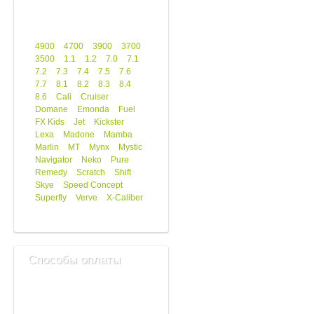
4900
4700
3900
3700
3500
1.1
1.2
7.0
7.1
7.2
7.3
7.4
7.5
7.6
7.7
8.1
8.2
8.3
8.4
8.6
Cali
Cruiser
Domane
Emonda
Fuel
FX Kids
Jet
Kickster
Lexa
Madone
Mamba
Marlin
MT
Mynx
Mystic
Navigator
Neko
Pure
Remedy
Scratch
Shift
Skye
Speed Concept
Superfly
Verve
X-Caliber
Способы оплаты