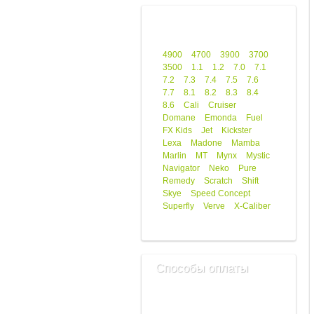
4900
4700
3900
3700
3500
1.1
1.2
7.0
7.1
7.2
7.3
7.4
7.5
7.6
7.7
8.1
8.2
8.3
8.4
8.6
Cali
Cruiser
Domane
Emonda
Fuel
FX Kids
Jet
Kickster
Lexa
Madone
Mamba
Marlin
MT
Mynx
Mystic
Navigator
Neko
Pure
Remedy
Scratch
Shift
Skye
Speed Concept
Superfly
Verve
X-Caliber
Способы оплаты