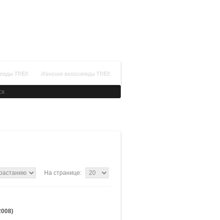
+7(499)288-99-64
Время работы: с 09:00 до 21:00
Заказать обратный звонок
ипеды TREK
Женские велосипеды TREK
На странице:
2008)