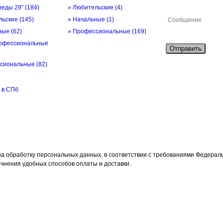
педы 29"
(184)
» Любительские
(4)
льские
(145)
» Начальные
(1)
ьные
(62)
» Профессиональные
(169)
офессиональные
Отправить
ссиональные
(82)
 в СПб
а обработку персональных данных, в соответствии с требованиями Федерально
чнения удобных способов оплаты и доставки.