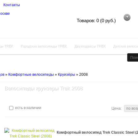
Контакты
Корзина покупок
Товаров: 0 (0 руб.)
ды TREK
Городские велосипеды TREK
Двухподвесы TREK
Детские велос
дов
»
Комфортные велосипеды
»
Круизёры
»
2008
Велосипеды круизеры Trek 2008
есть в наличии
Цена:
Комфортный велосипед Trek Classic Steel (