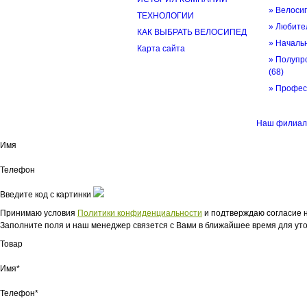
» Велоси
ТЕХНОЛОГИИ
» Любите
КАК ВЫБРАТЬ ВЕЛОСИПЕД
» Начал
Карта сайта
» Полупр
(68)
» Профе
© трек-вело.ру trek-velo.ru 2026
Наш филиал
Имя
Телефон
Введите код с картинки
Принимаю условия
Политики конфиденциальности
и подтверждаю согласие н
Заполните поля и наш менеджер связется с Вами в ближайшее время для уто
Товар
Имя*
Телефон*