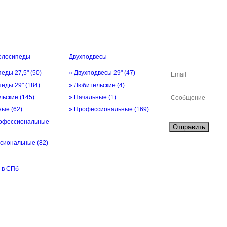
елосипеды
Двухподвесы
ОБРАТНАЯ СВЯ
педы 27,5"
(50)
» Двухподвесы 29"
(47)
педы 29"
(184)
» Любительские
(4)
льские
(145)
» Начальные
(1)
ьные
(62)
» Профессиональные
(169)
офессиональные
Отправить
ссиональные
(82)
 в СПб