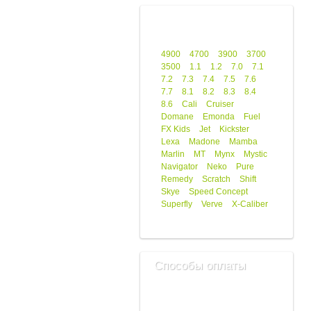
4900
4700
3900
3700
3500
1.1
1.2
7.0
7.1
7.2
7.3
7.4
7.5
7.6
7.7
8.1
8.2
8.3
8.4
8.6
Cali
Cruiser
Domane
Emonda
Fuel
FX Kids
Jet
Kickster
Lexa
Madone
Mamba
Marlin
MT
Mynx
Mystic
Navigator
Neko
Pure
Remedy
Scratch
Shift
Skye
Speed Concept
Superfly
Verve
X-Caliber
Способы оплаты