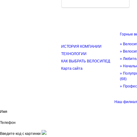
Горные в
ИНФОРМАЦИЯ
» Велоси
ИСТОРИЯ КОМПАНИИ
» Велоси
ТЕХНОЛОГИИ
» Любите
КАК ВЫБРАТЬ ВЕЛОСИПЕД
» Начал
Карта сайта
» Полупр
(68)
» Профе
© трек-вело.ру trek-velo.ru 2026
Наш филиал
Имя
Телефон
Введите код с картинки