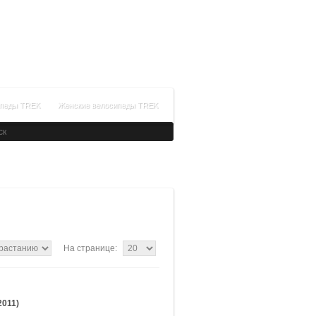
+7(499)288-99-64
Время работы: с 09:00 до 21:00
Заказать обратный звонок
ипеды TREK
Женские велосипеды TREK
На странице:
2011)