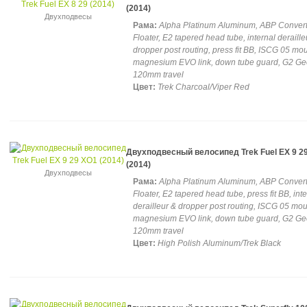
(2014)
Двухподвесы
Рама:
Alpha Platinum Aluminum, ABP Convert,
Floater, E2 tapered head tube, internal deraille
dropper post routing, press fit BB, ISCG 05 mou
magnesium EVO link, down tube guard, G2 Ge
120mm travel
Цвет:
Trek Charcoal/Viper Red
Двухподвесный велосипед Trek Fuel EX 9 2
(2014)
Двухподвесы
Рама:
Alpha Platinum Aluminum, ABP Convert,
Floater, E2 tapered head tube, press fit BB, int
derailleur & dropper post routing, ISCG 05 mou
magnesium EVO link, down tube guard, G2 Ge
120mm travel
Цвет:
High Polish Aluminum/Trek Black