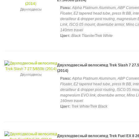
27.5/650b (2014)
Рама:
Alpha Platinum Aluminum, ABP Convert,
Двухподвесы
Floater, E2 tapered head tube, press fit BB, int
derailleur & dropper post routing, magnesium
Link, ISCG 05 mount, downtube armor, Mino Li
140mm travel
Цвет:
Black Titanite/Trek White
Двухподвесный велосипед Trek Slash 7 27.5
(2014)
Двухподвесы
Рама:
Alpha Platinum Aluminum, ABP Convert,
Floater, E2 tapered head tube, press fit BB, int
derailleur & dropper post routing, ISCG 05 mou
magnesium EVO link, downtube armor, Mino Li
160mm travel
Цвет:
Trek White/Trek Black
Двухподвесный велосипед Trek Fuel EX 8 2