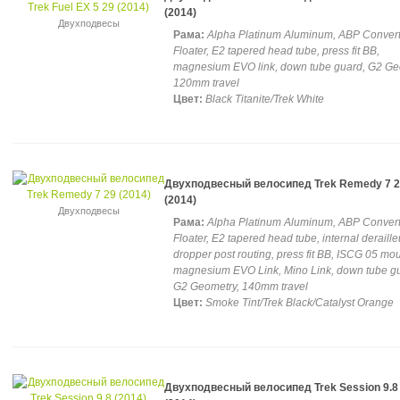
(2014)
Двухподвесы
Рама:
Alpha Platinum Aluminum, ABP Convert,
Floater, E2 tapered head tube, press fit BB,
magnesium EVO link, down tube guard, G2 Ge
120mm travel
Цвет:
Black Titanite/Trek White
Двухподвесный велосипед Trek Remedy 7 
(2014)
Двухподвесы
Рама:
Alpha Platinum Aluminum, ABP Convert,
Floater, E2 tapered head tube, internal deraille
dropper post routing, press fit BB, ISCG 05 mou
magnesium EVO Link, Mino Link, down tube g
G2 Geometry, 140mm travel
Цвет:
Smoke Tint/Trek Black/Catalyst Orange
Двухподвесный велосипед Trek Session 9.8