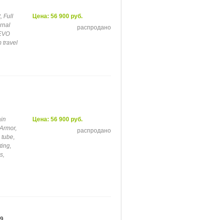
 Full
Цена: 56 900 руб.
ernal
распродано
 EVO
 travel
in
Цена: 56 900 руб.
 Armor,
распродано
 tube,
ting,
s,
29