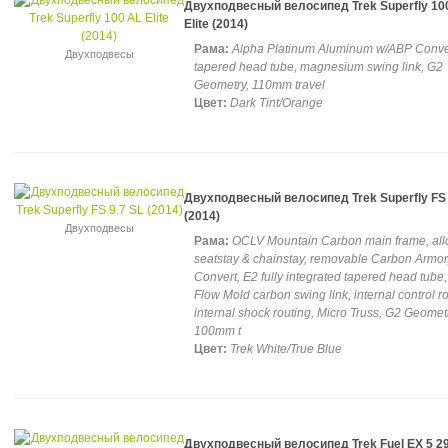
Двухподвесный велосипед Trek Superfly 10
Elite (2014)
Рама:
Alpha Platinum Aluminum w/ABP Conve
Двухподвесы
tapered head tube, magnesium swing link, G2
Geometry, 110mm travel
Цвет:
Dark Tint/Orange
Двухподвесный велосипед Trek Superfly FS 
(2014)
Двухподвесы
Рама:
OCLV Mountain Carbon main frame, all
seatstay & chainstay, removable Carbon Armo
Convert, E2 fully integrated tapered head tube
Flow Mold carbon swing link, internal control ro
internal shock routing, Micro Truss, G2 Geomet
100mm t
Цвет:
Trek White/True Blue
Двухподвесный велосипед Trek Fuel EX 5 2