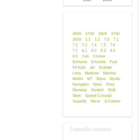
4900
4700
3900
3700
3500
1.1
1.2
7.0
7.1
7.2
7.3
7.4
7.5
7.6
7.7
8.1
8.2
8.3
8.4
8.6
Cali
Cruiser
Domane
Emonda
Fuel
FX Kids
Jet
Kickster
Lexa
Madone
Mamba
Marlin
MT
Mynx
Mystic
Navigator
Neko
Pure
Remedy
Scratch
Shift
Skye
Speed Concept
Superfly
Verve
X-Caliber
Способы оплаты