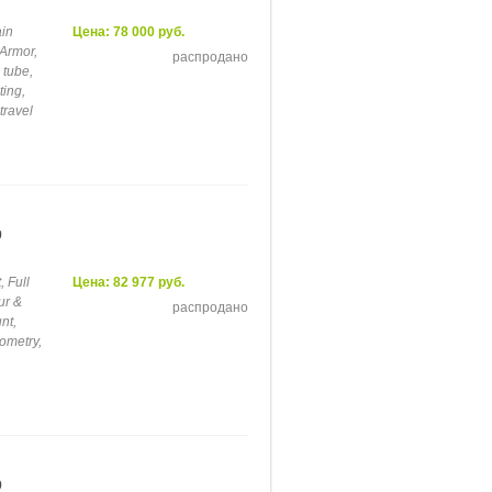
in
Цена: 78 000 руб.
 Armor,
распродано
 tube,
ting,
travel
9
 Full
Цена: 82 977 руб.
ur &
распродано
nt,
ometry,
9