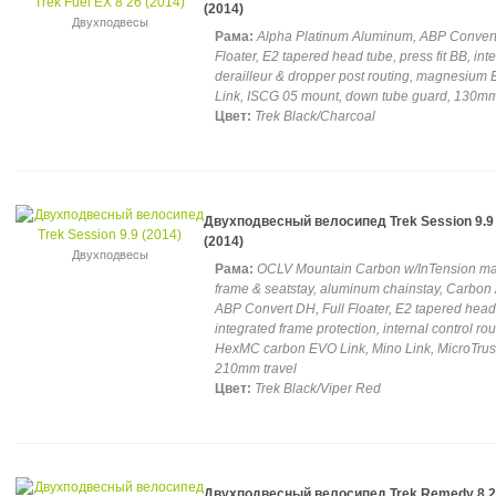
(2014)
Двухподвесы
Рама:
Alpha Platinum Aluminum, ABP Convert,
Floater, E2 tapered head tube, press fit BB, int
derailleur & dropper post routing, magnesium
Link, ISCG 05 mount, down tube guard, 130mm
Цвет:
Trek Black/Charcoal
Двухподвесный велосипед Trek Session 9.9
(2014)
Двухподвесы
Рама:
OCLV Mountain Carbon w/InTension ma
frame & seatstay, aluminum chainstay, Carbon
ABP Convert DH, Full Floater, E2 tapered head
integrated frame protection, internal control rou
HexMC carbon EVO Link, Mino Link, MicroTrus
210mm travel
Цвет:
Trek Black/Viper Red
Двухподвесный велосипед Trek Remedy 8 