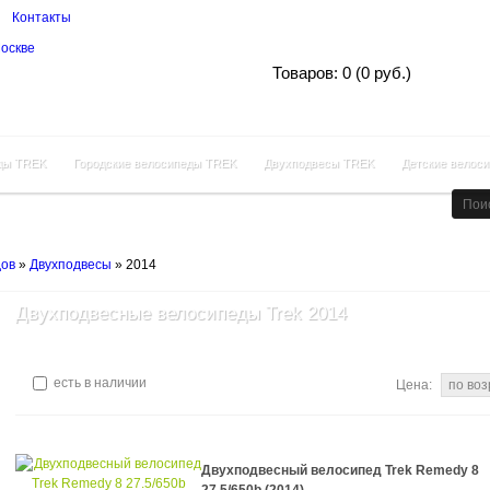
Контакты
Корзина покупок
Товаров: 0 (0 руб.)
ды TREK
Городские велосипеды TREK
Двухподвесы TREK
Детские велос
дов
»
Двухподвесы
»
2014
Двухподвесные велосипеды Trek 2014
есть в наличии
Цена:
Двухподвесный велосипед Trek Remedy 8