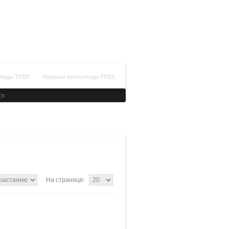
+7(499)288-99-64
Время работы: с 09:00 до 21:00
Заказать обратный звонок
ипеды TREK
Женские велосипеды TREK
На странице: