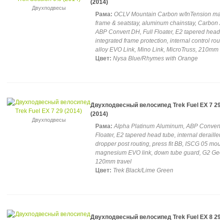
(2014)
Двухподвесы
Рама:
OCLV Mountain Carbon w/InTension ma
frame & seatstay, aluminum chainstay, Carbon
ABP Convert DH, Full Floater, E2 tapered head
integrated frame protection, internal control rou
alloy EVO Link, Mino Link, MicroTruss, 210mm 
Цвет:
Nysa Blue/Rhymes with Orange
Двухподвесный велосипед Trek Fuel EX 7 2
(2014)
Двухподвесы
Рама:
Alpha Platinum Aluminum, ABP Convert,
Floater, E2 tapered head tube, internal deraille
dropper post routing, press fit BB, ISCG 05 mou
magnesium EVO link, down tube guard, G2 Ge
120mm travel
Цвет:
Trek Black/Lime Green
Двухподвесный велосипед Trek Fuel EX 8 2