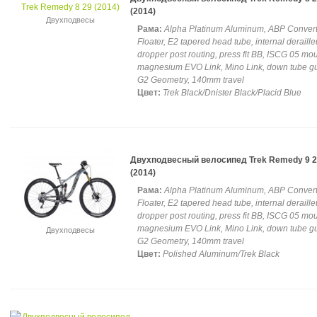
(2014)
Двухподвесы
Рама:
Alpha Platinum Aluminum, ABP Convert,
Floater, E2 tapered head tube, internal deraille
dropper post routing, press fit BB, ISCG 05 mou
magnesium EVO Link, Mino Link, down tube g
G2 Geometry, 140mm travel
Цвет:
Trek Black/Dnister Black/Placid Blue
Двухподвесный велосипед Trek Remedy 9 
(2014)
Рама:
Alpha Platinum Aluminum, ABP Convert,
Floater, E2 tapered head tube, internal deraille
dropper post routing, press fit BB, ISCG 05 mou
magnesium EVO Link, Mino Link, down tube g
Двухподвесы
G2 Geometry, 140mm travel
Цвет:
Polished Aluminum/Trek Black