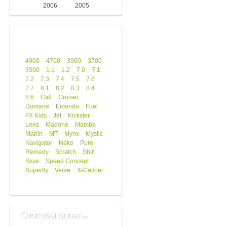
2006
2005
4900
4700
3900
3700
3500
1.1
1.2
7.0
7.1
7.2
7.3
7.4
7.5
7.6
7.7
8.1
8.2
8.3
8.4
8.6
Cali
Cruiser
Domane
Emonda
Fuel
FX Kids
Jet
Kickster
Lexa
Madone
Mamba
Marlin
MT
Mynx
Mystic
Navigator
Neko
Pure
Remedy
Scratch
Shift
Skye
Speed Concept
Superfly
Verve
X-Caliber
Способы оплаты