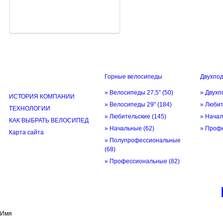
Горные велосипеды
Двухпо
ИНФОРМАЦИЯ
» Велосипеды 27,5"
(50)
» Двухп
ИСТОРИЯ КОМПАНИИ
» Велосипеды 29"
(184)
» Люби
ТЕХНОЛОГИИ
» Любительские
(145)
» Нача
КАК ВЫБРАТЬ ВЕЛОСИПЕД
» Начальные
(62)
» Проф
Карта сайта
» Полупрофессиональные
(68)
» Профессиональные
(82)
© трек-вело.ру trek-velo.ru 2026
Имя