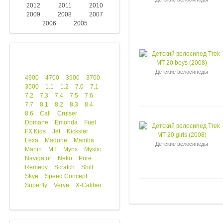
2012
2011
2010
2009
2008
2007
2006
2005
Детские велосипеды
4900
4700
3900
3700
3500
1.1
1.2
7.0
7.1
7.2
7.3
7.4
7.5
7.6
7.7
8.1
8.2
8.3
8.4
8.6
Cali
Cruiser
Domane
Emonda
Fuel
FX Kids
Jet
Kickster
Lexa
Madone
Mamba
Детские велосипеды
Marlin
MT
Mynx
Mystic
Navigator
Neko
Pure
Remedy
Scratch
Shift
Skye
Speed Concept
Superfly
Verve
X-Caliber