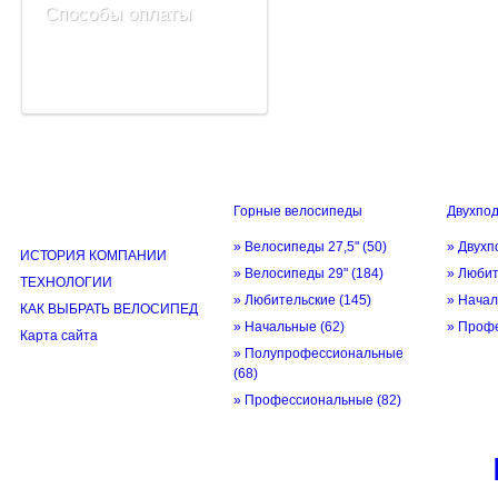
Способы оплаты
Горные велосипеды
Двухпо
ИНФОРМАЦИЯ
» Велосипеды 27,5"
(50)
» Двухп
ИСТОРИЯ КОМПАНИИ
» Велосипеды 29"
(184)
» Люби
ТЕХНОЛОГИИ
» Любительские
(145)
» Нача
КАК ВЫБРАТЬ ВЕЛОСИПЕД
» Начальные
(62)
» Проф
Карта сайта
» Полупрофессиональные
(68)
» Профессиональные
(82)
© трек-вело.ру trek-velo.ru 2026