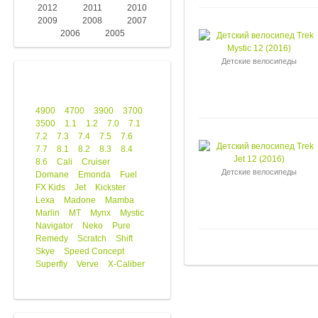
2012
2011
2010
2009
2008
2007
2006
2005
Детские велосипеды
4900
4700
3900
3700
3500
1.1
1.2
7.0
7.1
7.2
7.3
7.4
7.5
7.6
7.7
8.1
8.2
8.3
8.4
8.6
Cali
Cruiser
Детские велосипеды
Domane
Emonda
Fuel
FX Kids
Jet
Kickster
Lexa
Madone
Mamba
Marlin
MT
Mynx
Mystic
Navigator
Neko
Pure
Remedy
Scratch
Shift
Skye
Speed Concept
Superfly
Verve
X-Caliber