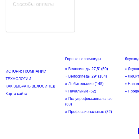
Способы оплаты
Горные велосипеды
Двухпо
ИНФОРМАЦИЯ
» Велосипеды 27,5"
(50)
» Двухп
ИСТОРИЯ КОМПАНИИ
» Велосипеды 29"
(184)
» Люби
ТЕХНОЛОГИИ
» Любительские
(145)
» Нача
КАК ВЫБРАТЬ ВЕЛОСИПЕД
» Начальные
(62)
» Проф
Карта сайта
» Полупрофессиональные
(68)
» Профессиональные
(82)
© трек-вело.ру trek-velo.ru 2026